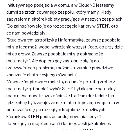
inkluzywnego podejścia w domu, a w CloudNC jesteśmy
dumni ze zróżnicowanego zespołu, który mamy. Kiedy
zapytałem niektóre kobiety pracujące w naszych zespołach
"Co zainspirowało je do rozpoczęcia kariery w STEM", oto
co nam powiedziały:
"Studiowałem astrofizykę i informatykę, zawsze podobała
mi się idea możliwości wdrożenia wszystkiego, co przyjdzie
mi do głowy. Zawsze podobała mi się dokładność
matematyki. Ale dopiero gdy zastosuje się ją do
rzeczywistego problemu, można zrozumieć prawdziwe
znaczenie abstrakcyjnego równania".
"Zawsze inspirowało mnie to, co ludzie potrafią zrobić z
matematyką. Chociaż wybór STEM był dla mnie naturalny i
mam niesamowite szczęście, że trafiłam dokładnie tam,
gdzie chcę być, żałuję, że nie miałam lepszego wsparcia w
poruszaniu się po rozległym krajobrazie możliwych
kierunków STEM podczas podejmowania decyzji
dotyczących mojej edukacji i kariery. Jeśli jakakolwiek