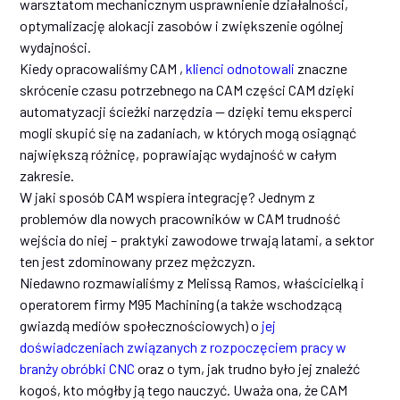
warsztatom mechanicznym usprawnienie działalności,
optymalizację alokacji zasobów i zwiększenie ogólnej
wydajności.
Kiedy opracowaliśmy CAM ,
klienci odnotowali
znaczne
skrócenie czasu potrzebnego na CAM części CAM dzięki
automatyzacji ścieżki narzędzia — dzięki temu eksperci
mogli skupić się na zadaniach, w których mogą osiągnąć
największą różnicę, poprawiając wydajność w całym
zakresie.
W jaki sposób CAM wspiera integrację? Jednym z
problemów dla nowych pracowników w CAM trudność
wejścia do niej – praktyki zawodowe trwają latami, a sektor
ten jest zdominowany przez mężczyzn.
Niedawno rozmawialiśmy z Melissą Ramos, właścicielką i
operatorem firmy M95 Machining (a także wschodzącą
gwiazdą mediów społecznościowych) o
jej
doświadczeniach związanych z rozpoczęciem pracy w
branży obróbki CNC
oraz o tym, jak trudno było jej znaleźć
kogoś, kto mógłby ją tego nauczyć. Uważa ona, że CAM