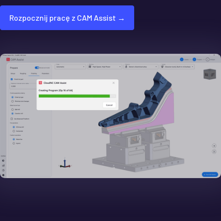
Rozpocznij pracę z CAM Assist →