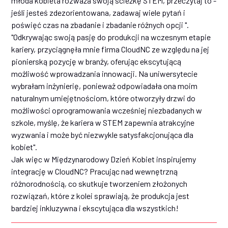
młoda kobieta rozważa swoją ścieżkę STEM, przeczytaj to -
jeśli jesteś zdezorientowana, zadawaj wiele pytań i
poświęć czas na zbadanie i zbadanie różnych opcji ".
"Odkrywając swoją pasję do produkcji na wczesnym etapie
kariery, przyciągnęła mnie firma CloudNC ze względu na jej
pionierską pozycję w branży, oferując ekscytującą
możliwość wprowadzania innowacji. Na uniwersytecie
wybrałam inżynierię, ponieważ odpowiadała ona moim
naturalnym umiejętnościom, które otworzyły drzwi do
możliwości oprogramowania wcześniej niezbadanych w
szkole, myślę, że kariera w STEM zapewnia atrakcyjne
wyzwania i może być niezwykle satysfakcjonująca dla
kobiet".
Jak więc w Międzynarodowy Dzień Kobiet inspirujemy
integrację w CloudNC? Pracując nad wewnętrzną
różnorodnością, co skutkuje tworzeniem złożonych
rozwiązań, które z kolei sprawiają, że produkcja jest
bardziej inkluzywna i ekscytująca dla wszystkich!