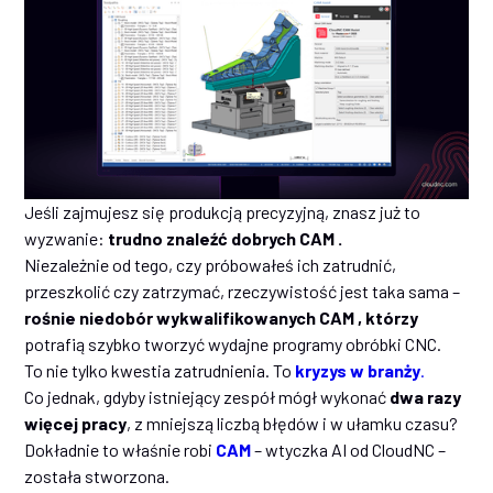
Jeśli zajmujesz się produkcją precyzyjną, znasz już to
wyzwanie:
trudno znaleźć dobrych CAM .
Niezależnie od tego, czy próbowałeś ich zatrudnić,
przeszkolić czy zatrzymać, rzeczywistość jest taka sama –
rośnie niedobór wykwalifikowanych CAM , którzy
potrafią szybko tworzyć wydajne programy obróbki CNC.
To nie tylko kwestia zatrudnienia. To
kryzys w branży
.
Co jednak, gdyby istniejący zespół mógł wykonać
dwa razy
więcej pracy
, z mniejszą liczbą błędów i w ułamku czasu?
Dokładnie to właśnie robi
CAM
– wtyczka AI od CloudNC –
została stworzona.