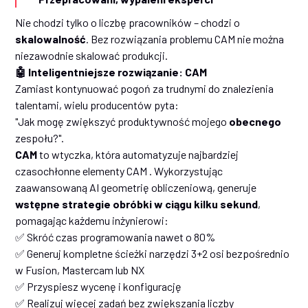
Nie chodzi tylko o liczbę pracowników – chodzi o
skalowalność
. Bez rozwiązania problemu CAM nie można
niezawodnie skalować produkcji.
🤖 Inteligentniejsze rozwiązanie: CAM
Zamiast kontynuować pogoń za trudnymi do znalezienia
talentami, wielu producentów pyta:
"Jak mogę zwiększyć produktywność mojego
obecnego
zespołu?".
CAM
to wtyczka, która automatyzuje najbardziej
czasochłonne elementy CAM . Wykorzystując
zaawansowaną AI geometrię obliczeniową, generuje
wstępne strategie obróbki w ciągu kilku sekund
,
pomagając każdemu inżynierowi:
✅ Skróć czas programowania nawet o 80%
✅ Generuj kompletne ścieżki narzędzi 3+2 osi bezpośrednio
w Fusion, Mastercam lub NX
✅ Przyspiesz wycenę i konfigurację
✅ Realizuj więcej zadań bez zwiększania liczby