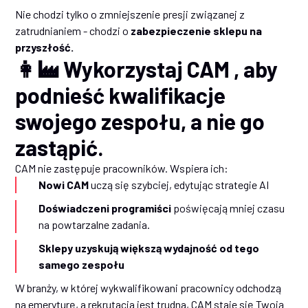
Nie chodzi tylko o zmniejszenie presji związanej z
zatrudnianiem - chodzi o
zabezpieczenie sklepu na
przyszłość.
👩‍🏭 Wykorzystaj CAM , aby
podnieść kwalifikacje
swojego zespołu, a nie go
zastąpić.
CAM nie zastępuje pracowników. Wspiera ich:
Nowi CAM
uczą się szybciej, edytując strategie AI
Doświadczeni programiści
poświęcają mniej czasu
na powtarzalne zadania.
Sklepy uzyskują większą wydajność od tego
samego zespołu
W branży, w której wykwalifikowani pracownicy odchodzą
na emeryturę, a rekrutacja jest trudna, CAM staje się Twoją