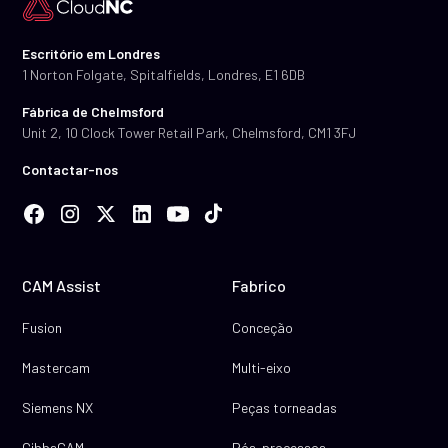
Escritório em Londres
1 Norton Folgate, Spitalfields, Londres, E1 6DB
Fábrica de Chelmsford
Unit 2, 10 Clock Tower Retail Park, Chelmsford, CM1 3FJ
Contactar-nos
CAM Assist
Fabrico
Fusion
Conceção
Mastercam
Multi-eixo
Siemens NX
Peças torneadas
GibbsCAM
Pós-processos