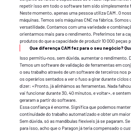
repetir isso em todo o software tem sido simplesmente 
Neste momento, apenas uma pessoa utiliza CAM . O noss
máquinas. Temos seis máquinas CNC na fábrica. Somos 
versatilidade. Contamos com uma variedade e combinação
orientarmos mais para o rendimento. Preferimos ter a c
produtos do que a capacidade de produzir 10 000 peças 
Que diferença CAM fez para o seu negócio? Qua
Isso permitiu-nos, sem dúvida, aumentar o rendimento. Di
Temos um software de validação de ferramentas em conjun
o seu trabalho através de um software de terceiros nos 
os operários sentados a ver o fuso a girar durante ciclos
dizer: «Pronto, já alinhámos as ferramentas. Nada falho
vai funcionar durante 30, 40 minutos, e voltar», e sente
geraram a partir do software.
Essa confiança é enorme. Significa que podemos manter 
continuidade do trabalho automatizado e obter um maio
Sem dúvida, só as mandíbulas flexíveis já se pagaram. Se
para isso, acho que o Paragon já teria compensado o cust