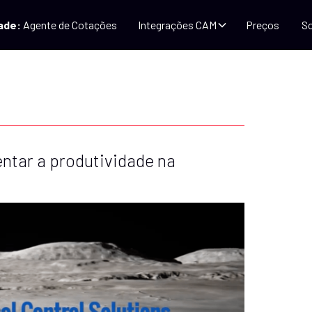
ade:
Agente de Cotações
Integrações CAM
Preços
So
tar a produtividade na