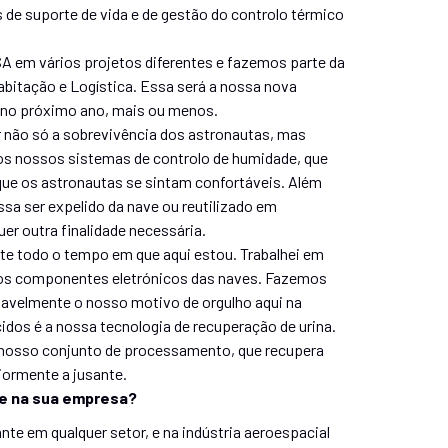
de suporte de vida e de gestão do controlo térmico
A em vários projetos diferentes e fazemos parte da
abitação e Logística. Essa será a nossa nova
a no próximo ano, mais ou menos.
r não só a sobrevivência dos astronautas, mas
s nossos sistemas de controlo de humidade, que
que os astronautas se sintam confortáveis. Além
sa ser expelido da nave ou reutilizado em
er outra finalidade necessária.
te todo o tempo em que aqui estou. Trabalhei em
 dos componentes eletrónicos das naves. Fazemos
vavelmente o nosso motivo de orgulho aqui na
dos é a nossa tecnologia de recuperação de urina.
 nosso conjunto de processamento, que recupera
iormente a jusante.
te na sua empresa?
e em qualquer setor, e na indústria aeroespacial