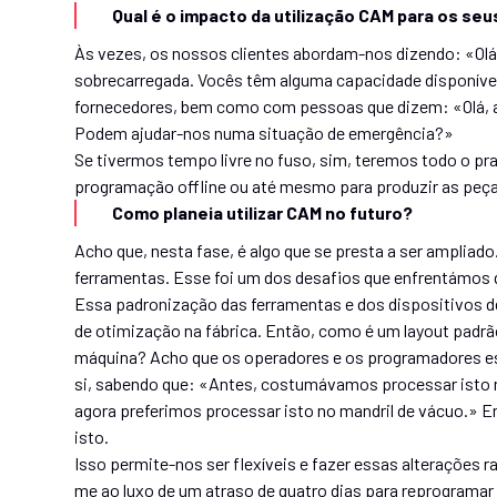
Qual é o impacto da utilização CAM para os seu
Às vezes, os nossos clientes abordam-nos dizendo: «Olá
sobrecarregada. Vocês têm alguma capacidade disponív
fornecedores, bem como com pessoas que dizem: «Olá, a
Podem ajudar-nos numa situação de emergência?»
Se tivermos tempo livre no fuso, sim, teremos todo o pra
programação offline ou até mesmo para produzir as peça
Como planeia utilizar CAM no futuro?
Acho que, nesta fase, é algo que se presta a ser ampliad
ferramentas. Esse foi um dos desafios que enfrentámos
Essa padronização das ferramentas e dos dispositivos de
de otimização na fábrica. Então, como é um layout padrã
máquina? Acho que os operadores e os programadores es
si, sabendo que: «Antes, costumávamos processar isto n
agora preferimos processar isto no mandril de vácuo.
isto.
Isso permite-nos ser flexíveis e fazer essas alterações
me ao luxo de um atraso de quatro dias para reprogramar 