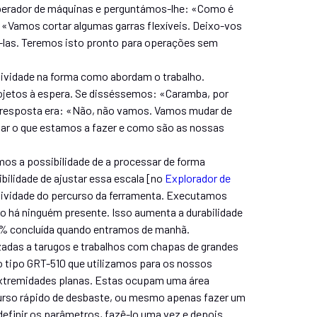
 operador de máquinas e perguntámos-lhe: «Como é
 «Vamos cortar algumas garras flexíveis. Deixo-vos
las. Teremos isto pronto para operações sem
iatividade na forma como abordam o trabalho.
rojetos à espera. Se disséssemos: «Caramba, por
a resposta era: «Não, não vamos. Vamos mudar de
ar o que estamos a fazer e como são as nossas
os a possibilidade de a processar de forma
bilidade de ajustar essa escala [no
Explorador de
ssividade do percurso da ferramenta. Executamos
 há ninguém presente. Isso aumenta a durabilidade
0% concluída quando entramos de manhã.
zadas a tarugos e trabalhos com chapas de grandes
 tipo GRT-510 que utilizamos para os nossos
extremidades planas. Estas ocupam uma área
curso rápido de desbaste, ou mesmo apenas fazer um
definir os parâmetros, fazê-lo uma vez e depois