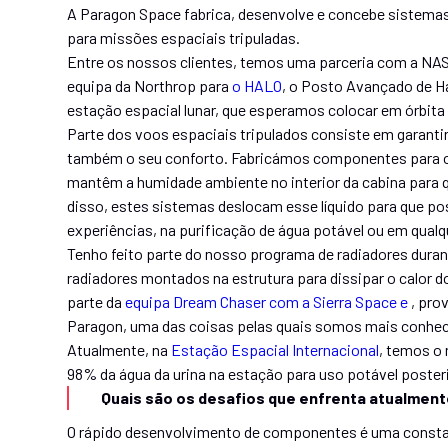
A Paragon Space fabrica, desenvolve e concebe sistemas 
para missões espaciais tripuladas.
Entre os nossos clientes, temos uma parceria com a NAS
equipa da Northrop para
o HALO
, o Posto Avançado de H
estação espacial lunar, que esperamos colocar em órbit
Parte dos voos espaciais tripulados consiste em garanti
também o seu conforto. Fabricámos componentes para o
mantêm a humidade ambiente no interior da cabina para 
disso, estes sistemas deslocam esse líquido para que pos
experiências, na purificação de água potável ou em qualqu
Tenho feito parte do nosso programa de radiadores duran
radiadores montados na estrutura para dissipar o calor
parte da
equipa Dream Chaser com a Sierra Space e
, pro
Paragon, uma das coisas pelas quais somos mais conheci
Atualmente, na
Estação Espacial Internacional
, temos o
98% da água da urina na estação para uso potável poster
Quais são os desafios que enfrenta atualmen
O rápido desenvolvimento de componentes é uma constant