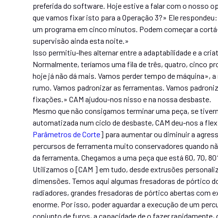
preferida do software. Hoje estive a falar com o nosso
que vamos fixar isto para a Operação 3?» Ele respondeu:
um programa em cinco minutos. Podem começar a cortá-
supervisão ainda esta noite.»
Isso permitiu-lhes alternar entre a adaptabilidade e a cr
Normalmente, teríamos uma fila de três, quatro, cinco p
hoje já não dá mais. Vamos perder tempo de máquina», 
rumo. Vamos padronizar as ferramentas. Vamos padroniz
fixações.» CAM ajudou-nos nisso e na nossa desbaste.
Mesmo que não consigamos terminar uma peça, se tiverm
automatizada num ciclo de desbaste, CAM deu-nos a flexi
Parâmetros de Corte
] para aumentar ou diminuir a agre
percursos de ferramenta muito conservadores quando não
da ferramenta. Chegamos a uma peça que está 60, 70, 8
Utilizamos o [CAM ] em tudo, desde extrusões personali
dimensões. Temos aqui algumas fresadoras de pórtico do
radiadores, grandes fresadoras de pórtico abertas com 
enorme. Por isso, poder aguardar a execução de um per
conjunto de furos, a capacidade de o fazer rapidamente, 