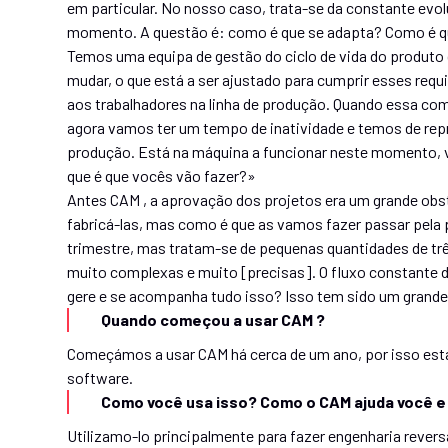
em particular. No nosso caso, trata-se da constante evol
momento. A questão é: como é que se adapta? Como é qu
Temos uma equipa de gestão do ciclo de vida do produto 
mudar, o que está a ser ajustado para cumprir esses req
aos trabalhadores na linha de produção. Quando essa com
agora vamos ter um tempo de inatividade e temos de re
produção. Está na máquina a funcionar neste momento, 
que é que vocês vão fazer?»
Antes CAM , a aprovação dos projetos era um grande ob
fabricá-las, mas como é que as vamos fazer passar pel
trimestre, mas tratam-se de pequenas quantidades de trê
muito complexas e muito [precisas]. O fluxo constante 
gere e se acompanha tudo isso? Isso tem sido um grande
Quando começou a usar CAM ?
Começámos a usar CAM há cerca de um ano, por isso est
software.
Como você usa isso? Como o CAM ajuda você e 
Utilizamo-lo principalmente para fazer engenharia rever