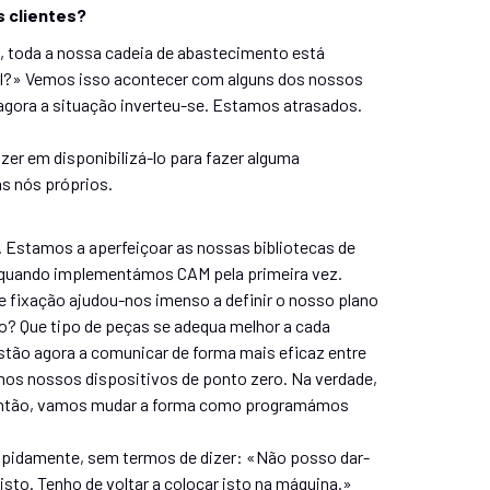
s clientes?
, toda a nossa cadeia de abastecimento está
el?» Vemos isso acontecer com alguns dos nossos
gora a situação inverteu-se. Estamos atrasados.
zer em disponibilizá-lo para fazer alguma
s nós próprios.
o. Estamos a aperfeiçoar as nossas bibliotecas de
 quando implementámos CAM pela primeira vez.
 fixação ajudou-nos imenso a definir o nosso plano
o? Que tipo de peças se adequa melhor a cada
tão agora a comunicar de forma mais eficaz entre
os nossos dispositivos de ponto zero. Na verdade,
» Então, vamos mudar a forma como programámos
 rapidamente, sem termos de dizer: «Não posso dar-
isto. Tenho de voltar a colocar isto na máquina.»