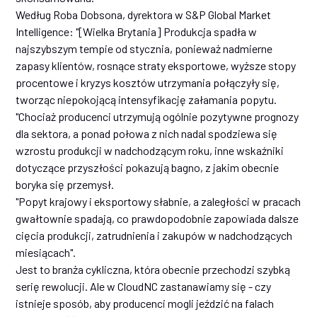
Według Roba Dobsona, dyrektora w S&P Global Market
Intelligence: "[Wielka Brytania] Produkcja spadła w
najszybszym tempie od stycznia, ponieważ nadmierne
zapasy klientów, rosnące straty eksportowe, wyższe stopy
procentowe i kryzys kosztów utrzymania połączyły się,
tworząc niepokojącą intensyfikację załamania popytu.
"Chociaż producenci utrzymują ogólnie pozytywne prognozy
dla sektora, a ponad połowa z nich nadal spodziewa się
wzrostu produkcji w nadchodzącym roku, inne wskaźniki
dotyczące przyszłości pokazują bagno, z jakim obecnie
boryka się przemysł.
"Popyt krajowy i eksportowy słabnie, a zaległości w pracach
gwałtownie spadają, co prawdopodobnie zapowiada dalsze
cięcia produkcji, zatrudnienia i zakupów w nadchodzących
miesiącach".
Jest to branża cykliczna, która obecnie przechodzi szybką
serię rewolucji. Ale w CloudNC zastanawiamy się - czy
istnieje sposób, aby producenci mogli jeździć na falach