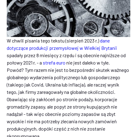
W chwili pisania tego tekstu (sierpień 2023 r.)
dane
dotyczące produkcji przemysłowej w Wielkiej Brytanii
spadały przez 8 miesięcy z rzędu i są obecnie najniższe od
połowy 2021 r. - a
strefa euro
nie jest daleko w tyle.
Powód? Tym razem nie jest to bezpośredni skutek ważnego
globalnego wydarzenia politycznego lub gospodarczego
(takiego jak Covid, Ukraina lub inflacja), ale raczej wynik
tego, jak firmy zareagowały na globalne okoliczności.
Obawiając się zakłóceń po stronie podaży, korporacje
gromadziły zapasy, ale popyt ze strony kupujących nie
nadążał - tak więc obecnie poziomy zapasów są zbyt
wysokie i nie ma potrzeby zlecania nowych zamówień
produkcyjnych, dopóki część z nich nie zostanie
skonsumowana.