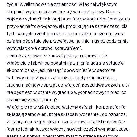
życia: wyeliminowanie zmienności w jak największym
stopniu i wyspecjalizowanie się w jednej rzeczy. Chcesz
dojść do sytuacji, w której pracujesz w konkretnej branży (na
przykład naftowo-gazowej), produkując te same części dla
tych samych trzech lub czterech firm, dzięki czemu Twoja
działalność staje się przewidywalna i nie musisz codziennie
wymyślać koła obróbki skrawaniem".
Jednak, jak również zauważyliśmy, to sprawia, że
właściciele fabryk są podatni na zmieniającą się sytuację
ekonomiczną - jeśli nastąpi spowolnienie w sektorze
naftowym i gazowym, a firmy energetyczne przestaną
uruchamiać nowy sprzęt do wierceń poszukiwawczych, a ty
nie będziesz w stanie wygrać lub wykonać nowych prac, co
stanie się z twoją firmą?
W efekcie to właśnie obserwujemy dzisiaj - korporacje nie
składają zamówień, które składały wcześniej, co oznacza,
że fabryki muszą znaleźć nowe zamówienia i klientów. Nie
jest to jednak łatwe: wycena nowych części wymaga czasu,
a jeśli się pomyli, operatorzy maszyn stracą na każdym