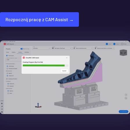
Rozpocznij pracę z CAM Assist →