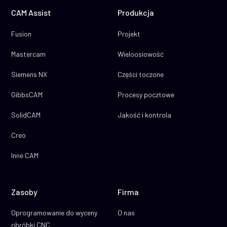
CAM Assist
Produkcja
Fusion
Projekt
Mastercam
Wieloosiowość
Siemens NX
Części toczone
GibbsCAM
Procesy pocztowe
SolidCAM
Jakość i kontrola
Creo
Inne CAM
Zasoby
Firma
Oprogramowanie do wyceny
O nas
obróbki CNC