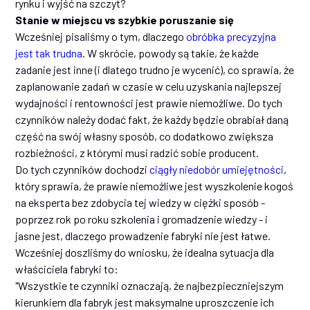
rynku i wyjść na szczyt?
Stanie w miejscu vs szybkie poruszanie się
Wcześniej pisaliśmy o tym, dlaczego
obróbka precyzyjna
jest tak trudna
. W skrócie, powody są takie, że każde
zadanie jest inne (i dlatego trudno je wycenić), co sprawia, że
zaplanowanie zadań w czasie w celu uzyskania najlepszej
wydajności i rentowności jest prawie niemożliwe. Do tych
czynników należy dodać fakt, że każdy będzie obrabiał daną
część na swój własny sposób, co dodatkowo zwiększa
rozbieżności, z którymi musi radzić sobie producent.
Do tych czynników dochodzi
ciągły niedobór umiejętności
,
który sprawia, że prawie niemożliwe jest wyszkolenie kogoś
na eksperta bez zdobycia tej wiedzy w ciężki sposób -
poprzez rok po roku szkolenia i gromadzenie wiedzy - i
jasne jest, dlaczego prowadzenie fabryki nie jest łatwe.
Wcześniej doszliśmy do wniosku, że idealna sytuacja dla
właściciela fabryki to:
"Wszystkie te czynniki oznaczają, że najbezpieczniejszym
kierunkiem dla fabryk jest maksymalne uproszczenie ich