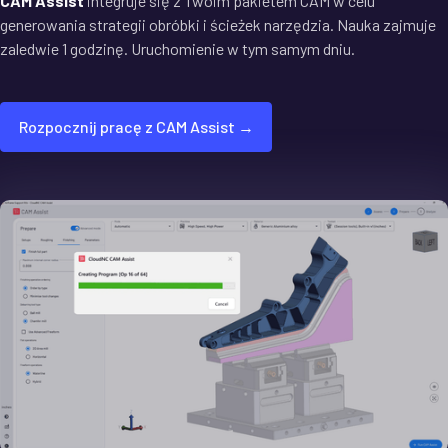
CAM Assist
integruje się z Twoim pakietem CAM w celu
generowania strategii obróbki i ścieżek narzędzia. Nauka zajmuje
zaledwie 1 godzinę. Uruchomienie w tym samym dniu.
Rozpocznij pracę z CAM Assist →