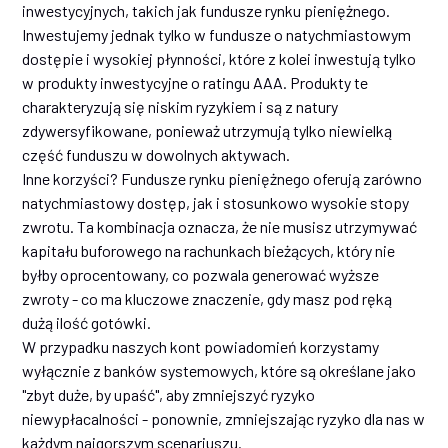
inwestycyjnych, takich jak fundusze rynku pieniężnego.
Inwestujemy jednak tylko w fundusze o natychmiastowym
dostępie i wysokiej płynności, które z kolei inwestują tylko
w produkty inwestycyjne o ratingu AAA. Produkty te
charakteryzują się niskim ryzykiem i są z natury
zdywersyfikowane, ponieważ utrzymują tylko niewielką
część funduszu w dowolnych aktywach.
Inne korzyści? Fundusze rynku pieniężnego oferują zarówno
natychmiastowy dostęp, jak i stosunkowo wysokie stopy
zwrotu. Ta kombinacja oznacza, że nie musisz utrzymywać
kapitału buforowego na rachunkach bieżących, który nie
byłby oprocentowany, co pozwala generować wyższe
zwroty - co ma kluczowe znaczenie, gdy masz pod ręką
dużą ilość gotówki.
W przypadku naszych kont powiadomień korzystamy
wyłącznie z banków systemowych, które są określane jako
"zbyt duże, by upaść", aby zmniejszyć ryzyko
niewypłacalności - ponownie, zmniejszając ryzyko dla nas w
każdym najgorszym scenariuszu.