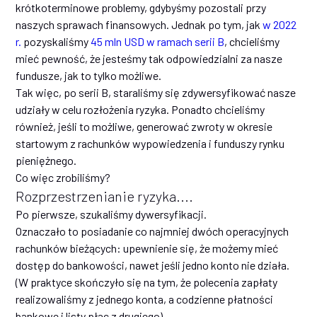
krótkoterminowe problemy, gdybyśmy pozostali przy
naszych sprawach finansowych. Jednak po tym, jak
w 2022
r.
pozyskaliśmy
45 mln USD w ramach serii B
, chcieliśmy
mieć pewność, że jesteśmy tak odpowiedzialni za nasze
fundusze, jak to tylko możliwe.
Tak więc, po serii B, staraliśmy się zdywersyfikować nasze
udziały w celu rozłożenia ryzyka. Ponadto chcieliśmy
również, jeśli to możliwe, generować zwroty w okresie
startowym z rachunków wypowiedzenia i funduszy rynku
pieniężnego.
Co więc zrobiliśmy?
Rozprzestrzenianie ryzyka....
Po pierwsze, szukaliśmy dywersyfikacji.
Oznaczało to posiadanie co najmniej dwóch operacyjnych
rachunków bieżących: upewnienie się, że możemy mieć
dostęp do bankowości, nawet jeśli jedno konto nie działa.
(W praktyce skończyło się na tym, że polecenia zapłaty
realizowaliśmy z jednego konta, a codzienne płatności
bankowe i listy płac z drugiego).