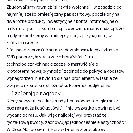
Zbudowaliśmy również "skrzynię wojenną" - w zasadzie co
najmniej sześciomiesięczny pas startowy, podzielony na
dwa różne produkty inwestycyjne / konta informacyjne o
niskim ryzyku. Ta kombinacja zapewnia, mamy nadzieję, że
nigdy nie będziemy w trudnej sytuacji, przynajmniej w
krótkim okresie.
Nie chcąc zabrzmieć samozadowolonym, kiedy sytuacja
SVB pogorszyła się, a wiele brytyjskich firm
technologicznych nagle zaczęło martwić się o
krótkoterminową płynność i zdolność do pokrycia kosztów
wynagrodzeń, nie było to dla nas problemem, właśnie ze
względu na środki ostrożności, które już podjęliśmy.
...i zbierając nagrody
Kiedy pozyskujesz dużą rundę finansowania, nagle masz
pod ręką dużą ilość gotówki - i nie wszystko powinno być
wydane od razu. Jak więc najlepiej wykorzystać tę
ryczałtową kwotę, zachowując jednocześnie elastyczność?
W CloudNC, po serii B, korzystaliśmy z produktów