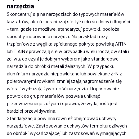
narzędzia
Skoncentruj się na narzędziach do typowych materiałów i
kształtów, ale nie ograniczaj się tylko do średnicy i długości
– tam, gdzie to możliwe, standaryzuj powłoki, podłoża i
sposoby mocowania narzędzi. Na przykład frezy
trzpieniowe z węglika spiekanego pokryte powłoką AlTiN
lub TiAlN sprawdzają się w przypadku wielu rodzajów stali i
żeliwa, co czyni je dobrym wyborem jako standardowe
narzędzia do obróbki metali żelaznych. W przypadku
aluminium narzędzia niepowlekane lub powlekane ZrN z
polerowanymi rowkami zmniejszają nagromadzenie się
wióra i wydłużają żywotność narzędzia. Dopasowanie
powłok do grup materiałów pozwala uniknąć
przedwczesnego zużycia i sprawia, że wydajność jest
bardziej przewidywalna.
Standaryzacja powinna również obejmować uchwyty
narzędziowe. Zastosowanie uchwytów termokurczliwych
do obróbki wykańczającej lub zastosowań wymagających