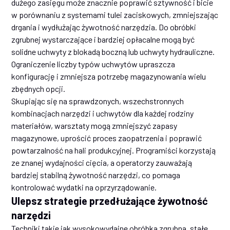
dużego zasięgu może znacznie poprawić sztywność i bicie
w porównaniu z systemami tulei zaciskowych, zmniejszając
drgania i wydłużając żywotność narzędzia. Do obróbki
zgrubnej wystarczające i bardziej opłacalne mogą być
solidne uchwyty z blokadą boczną lub uchwyty hydrauliczne.
Ograniczenie liczby typów uchwytów upraszcza
konfigurację i zmniejsza potrzebę magazynowania wielu
zbędnych opcji.
Skupiając się na sprawdzonych, wszechstronnych
kombinacjach narzędzi i uchwytów dla każdej rodziny
materiałów, warsztaty mogą zmniejszyć zapasy
magazynowe, uprościć proces zaopatrzenia i poprawić
powtarzalność na hali produkcyjnej. Programiści korzystają
ze znanej wydajności cięcia, a operatorzy zauważają
bardziej stabilną żywotność narzędzi, co pomaga
kontrolować wydatki na oprzyrządowanie.
Ulepsz strategie przedłużające żywotność
narzędzi
Techniki takie jak wysokowydajne obróbka zgrubna, stałe