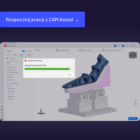
Rozpocznij pracę z CAM Assist →