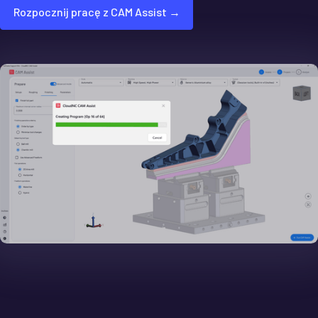
Rozpocznij pracę z CAM Assist →