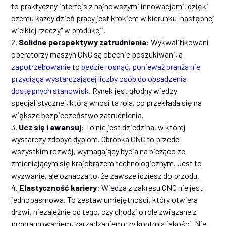
to praktyczny interfejs z najnowszymi innowacjami, dzięki
czemu każdy dzień pracy jest krokiem w kierunku "następnej
wielkiej rzeczy" w produkcji.
2.
Solidne perspektywy zatrudnienia
: Wykwalifikowani
operatorzy maszyn CNC są obecnie poszukiwani, a
zapotrzebowanie
to
będzie rosnąć, ponieważ branża nie
przyciąga wystarczającej liczby osób do obsadzenia
dostępnych stanowisk
. Rynek jest głodny wiedzy
specjalistycznej, którą wnosi ta rola, co przekłada się na
większe bezpieczeństwo zatrudnienia.
3.
Ucz się i awansuj
: To nie jest dziedzina, w której
wystarczy zdobyć dyplom. Obróbka CNC to przede
wszystkim rozwój, wymagający bycia na bieżąco ze
zmieniającym się krajobrazem technologicznym. Jest to
wyzwanie, ale oznacza to, że zawsze idziesz do przodu.
4.
Elastyczność kariery
: Wiedza z zakresu CNC nie jest
jednopasmowa. To zestaw umiejętności, który otwiera
drzwi, niezależnie od tego, czy chodzi o role związane z
programowaniem, zarządzaniem czy kontrolą jakości. Nie