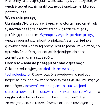
Platformy te są zaprojektowane tak, aby wyposażyć cię w
wiedzę teoretyczną i praktyczne doświadczenie, którego
potrzebujesz.
Wyzwanie precyzji
Obrabiarki CNC pracują w świecie, w którym mikrometr lub
tysięczna część cala może stanowić różnicę między
perfekcją a odpadem.
Wymagany wysoki poziom precyzji
,
wraz z rygorystyczną kontrolą jakości, stanowi jedno z
głównych wyzwań w tej pracy. Jest to jednak również to, co
sprawia, że kariera jest satysfakcjonująca dla osób
zorientowanych na szczegóły.
Dostosowanie do postępu technologicznego
Sektor produkcyjny jest
siedliskiem ewolucji
technologicznej
. Ciągły rozwój zawodowy nie podlega
negocjacjom, ponieważ operatorzy maszyn CNC muszą być
na bieżąco z
nowymi technologiami
,
aktualizacjami
oprogramowania
i
najlepszymi praktykami operacyjnymi
. Ta
ciągła potrzeba podnoszenia kwalifikacji może być
zniechęcająca, ale także ożywcza dla osób uczących się