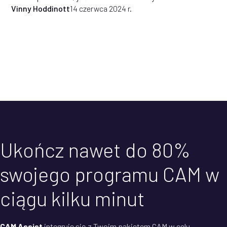
Vinny Hoddinott
14 czerwca 2024 r.
Ukończ nawet do 80%
swojego programu CAM w
ciągu kilku minut
CAM Assist
integruje się z Twoim pakietem CAM w celu