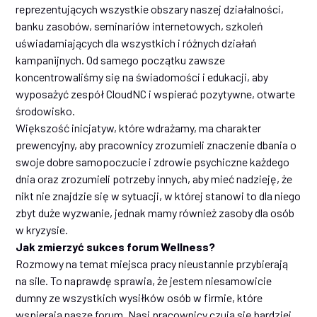
reprezentujących wszystkie obszary naszej działalności,
banku zasobów, seminariów internetowych, szkoleń
uświadamiających dla wszystkich i różnych działań
kampanijnych. Od samego początku zawsze
koncentrowaliśmy się na świadomości i edukacji, aby
wyposażyć zespół CloudNC i wspierać pozytywne, otwarte
środowisko.
Większość inicjatyw, które wdrażamy, ma charakter
prewencyjny, aby pracownicy zrozumieli znaczenie dbania o
swoje dobre samopoczucie i zdrowie psychiczne każdego
dnia oraz zrozumieli potrzeby innych, aby mieć nadzieję, że
nikt nie znajdzie się w sytuacji, w której stanowi to dla niego
zbyt duże wyzwanie, jednak mamy również zasoby dla osób
w kryzysie.
Jak zmierzyć sukces forum Wellness?
Rozmowy na temat miejsca pracy nieustannie przybierają
na sile. To naprawdę sprawia, że jestem niesamowicie
dumny ze wszystkich wysiłków osób w firmie, które
wspierają nasze forum. Nasi pracownicy czują się bardziej