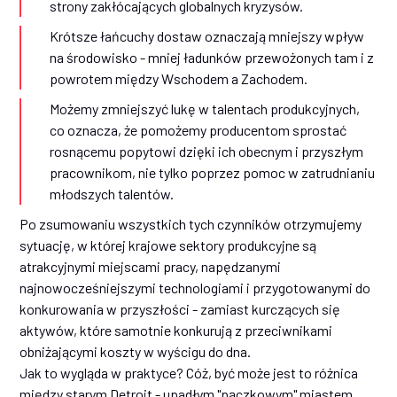
strony zakłócających globalnych kryzysów.
Krótsze łańcuchy dostaw oznaczają mniejszy wpływ
na środowisko - mniej ładunków przewożonych tam i z
powrotem między Wschodem a Zachodem.
Możemy zmniejszyć lukę w talentach produkcyjnych,
co oznacza, że pomożemy producentom sprostać
rosnącemu popytowi dzięki ich obecnym i przyszłym
pracownikom, nie tylko poprzez pomoc w zatrudnianiu
młodszych talentów.
Po zsumowaniu wszystkich tych czynników otrzymujemy
sytuację, w której krajowe sektory produkcyjne są
atrakcyjnymi miejscami pracy, napędzanymi
najnowocześniejszymi technologiami i przygotowanymi do
konkurowania w przyszłości - zamiast kurczących się
aktywów, które samotnie konkurują z przeciwnikami
obniżającymi koszty w wyścigu do dna.
Jak to wygląda w praktyce? Cóż, być może jest to różnica
między starym Detroit - upadłym "pączkowym" miastem,