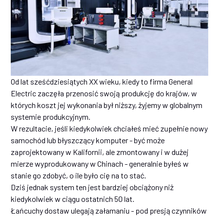
Od lat sześćdziesiątych XX wieku, kiedy to firma General
Electric zaczęła przenosić swoją produkcję do krajów, w
których koszt jej wykonania był niższy, żyjemy w globalnym
systemie produkcyjnym.
W rezultacie, jeśli kiedykolwiek chciałeś mieć zupełnie nowy
samochód lub błyszczący komputer - być może
zaprojektowany w Kalifornii, ale zmontowany i w dużej
mierze wyprodukowany w Chinach - generalnie byłeś w
stanie go zdobyć, o ile było cię na to stać.
Dziś jednak system ten jest bardziej obciążony niż
kiedykolwiek w ciągu ostatnich 50 lat.
Łańcuchy dostaw ulegają załamaniu - pod presją czynników