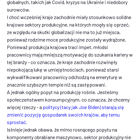
globalnych, takich jak Covid, kryzys na Ukrainie i niedobory
surowców.
I choć wcześniej kraje zachodnie miały stosunkowo solidne
krajowe sektory produkcyjne, na których mogły się oprzeć,
ze względu na skutki globalizacji nie ma to już miejsca,
ponieważ rodzime moce produkcyjne zostały wydrążone.
Ponieważ produkcja krajowa traci impet, młodsi
pracownicy mają mniejszą motywację do szukania kariery w
tej branży - co oznacza, że kraje zachodnie rozwinęły
niepokojącą lukę w umiejętnościach, ponieważ starsi
wykwalifikowani pracownicy odchodzą na emeryturę w
znacznie szybszym tempie niż są zastępowani.
A jednak ogólny popyt na produkcję rośnie. Jesteśmy
społeczeństwem konsumpcyjnym, co oznacza, że chcemy
więcej rzeczy - a
politycy (tacy jak Joe Biden) starają się
zmienić pozycję gospodarek swoich krajów, aby temu
sprostać
.
Istnieje jednak obawa, że mimo rosnącego popytu na
komponenty obrabiane maszynowo, sektor produkcyjny nie