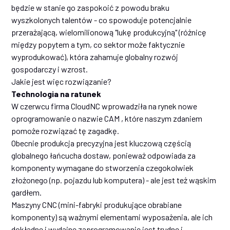
będzie w stanie go zaspokoić z powodu braku
wyszkolonych talentów - co spowoduje potencjalnie
przerażającą, wielomilionową "lukę produkcyjną" (różnicę
między popytem a tym, co sektor może faktycznie
wyprodukować), która zahamuje globalny rozwój
gospodarczy i wzrost.
Jakie jest więc rozwiązanie?
Technologia na ratunek
W czerwcu firma CloudNC wprowadziła na rynek nowe
oprogramowanie o nazwie CAM , które naszym zdaniem
pomoże rozwiązać tę zagadkę.
Obecnie produkcja precyzyjna jest kluczową częścią
globalnego łańcucha dostaw, ponieważ odpowiada za
komponenty wymagane do stworzenia czegokolwiek
złożonego (np. pojazdu lub komputera) - ale jest też wąskim
gardłem.
Maszyny CNC (mini-fabryki produkujące obrabiane
komponenty) są ważnymi elementami wyposażenia, ale ich
dokładne i wydajne zaprogramowanie jest trudne i