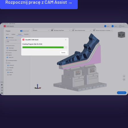
Rozpocznij pracę z CAM Assist →