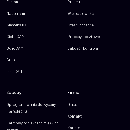
Fusion
Projekt
Mastercam
Wieloosiowość
Siemens NX
Części toczone
GibbsCAM
Procesy pocztowe
SolidCAM
Jakość i kontrola
Creo
Inne CAM
Zasoby
Firma
Oprogramowanie do wyceny
O nas
obróbki CNC
Kontakt
Darmowy projektant miękkich
Kariera
szczęk