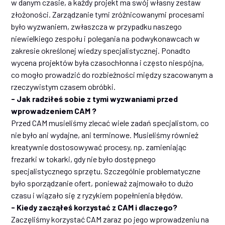
w danym czasie, a każdy projekt ma swój własny zestaw
złożoności. Zarządzanie tymi zróżnicowanymi procesami
było wyzwaniem, zwłaszcza w przypadku naszego
niewielkiego zespołu i polegania na podwykonawcach w
zakresie określonej wiedzy specjalistycznej. Ponadto
wycena projektów była czasochłonna i często niespójna,
co mogło prowadzić do rozbieżności między szacowanym a
rzeczywistym czasem obróbki.
- Jak radziłeś sobie z tymi wyzwaniami przed
wprowadzeniem CAM ?
Przed CAM musieliśmy zlecać wiele zadań specjalistom, co
nie było ani wydajne, ani terminowe. Musieliśmy również
kreatywnie dostosowywać procesy, np. zamieniając
frezarki w tokarki, gdy nie było dostępnego
specjalistycznego sprzętu. Szczególnie problematyczne
było sporządzanie ofert, ponieważ zajmowało to dużo
czasu i wiązało się z ryzykiem popełnienia błędów.
- Kiedy zacząłeś korzystać z CAM i dlaczego?
Zaczęliśmy korzystać CAM zaraz po jego wprowadzeniu na