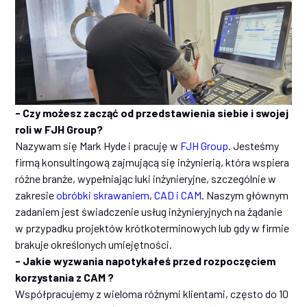
- Czy możesz zacząć od przedstawienia siebie i swojej
roli w FJH Group?
Nazywam się Mark Hyde i pracuję w
FJH Group
. Jesteśmy
firmą konsultingową zajmującą się inżynierią, która wspiera
różne branże, wypełniając luki inżynieryjne, szczególnie w
zakresie
obróbki skrawaniem
,
CAD i CAM
. Naszym głównym
zadaniem jest świadczenie usług inżynieryjnych na żądanie
w przypadku projektów krótkoterminowych lub gdy w firmie
brakuje określonych umiejętności.
- Jakie wyzwania napotykałeś przed rozpoczęciem
korzystania z CAM ?
Współpracujemy z wieloma różnymi klientami, często do 10