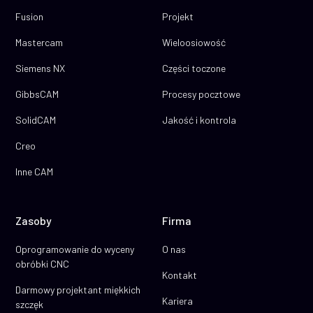
Fusion
Projekt
Mastercam
Wieloosiowość
Siemens NX
Części toczone
GibbsCAM
Procesy pocztowe
SolidCAM
Jakość i kontrola
Creo
Inne CAM
Zasoby
Firma
Oprogramowanie do wyceny
O nas
obróbki CNC
Kontakt
Darmowy projektant miękkich
Kariera
szczęk