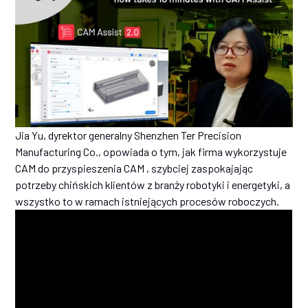
Jia Yu, dyrektor generalny Shenzhen Ter Precision
Manufacturing Co., opowiada o tym, jak firma wykorzystuje
CAM do przyspieszenia CAM , szybciej zaspokajając
potrzeby chińskich klientów z branży robotyki i energetyki, a
wszystko to w ramach istniejących procesów roboczych.