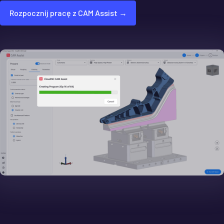
Rozpocznij pracę z CAM Assist →