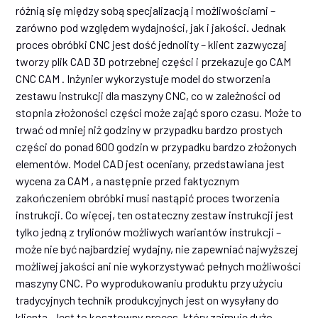
różnią się między sobą specjalizacją i możliwościami –
zarówno pod względem wydajności, jak i jakości. Jednak
proces obróbki CNC jest dość jednolity – klient zazwyczaj
tworzy plik CAD 3D potrzebnej części i przekazuje go CAM
CNC CAM . Inżynier wykorzystuje model do stworzenia
zestawu instrukcji dla maszyny CNC, co w zależności od
stopnia złożoności części może zająć sporo czasu. Może to
trwać od mniej niż godziny w przypadku bardzo prostych
części do ponad 600 godzin w przypadku bardzo złożonych
elementów. Model CAD jest oceniany, przedstawiana jest
wycena za CAM , a następnie przed faktycznym
zakończeniem obróbki musi nastąpić proces tworzenia
instrukcji. Co więcej, ten ostateczny zestaw instrukcji jest
tylko jedną z trylionów możliwych wariantów instrukcji –
może nie być najbardziej wydajny, nie zapewniać najwyższej
możliwej jakości ani nie wykorzystywać pełnych możliwości
maszyny CNC. Po wyprodukowaniu produktu przy użyciu
tradycyjnych technik produkcyjnych jest on wysyłany do
klienta. Jest to kosztowny proces, który zajmuje dużo