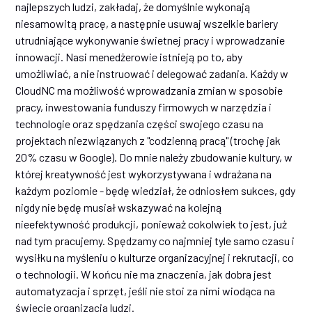
najlepszych ludzi, zakładaj, że domyślnie wykonają
niesamowitą pracę, a następnie usuwaj wszelkie bariery
utrudniające wykonywanie świetnej pracy i wprowadzanie
innowacji. Nasi menedżerowie istnieją po to, aby
umożliwiać, a nie instruować i delegować zadania. Każdy w
CloudNC ma możliwość wprowadzania zmian w sposobie
pracy, inwestowania funduszy firmowych w narzędzia i
technologie oraz spędzania części swojego czasu na
projektach niezwiązanych z "codzienną pracą" (trochę jak
20% czasu w Google). Do mnie należy zbudowanie kultury, w
której kreatywność jest wykorzystywana i wdrażana na
każdym poziomie - będę wiedział, że odniosłem sukces, gdy
nigdy nie będę musiał wskazywać na kolejną
nieefektywność produkcji, ponieważ cokolwiek to jest, już
nad tym pracujemy. Spędzamy co najmniej tyle samo czasu i
wysiłku na myśleniu o kulturze organizacyjnej i rekrutacji, co
o technologii. W końcu nie ma znaczenia, jak dobra jest
automatyzacja i sprzęt, jeśli nie stoi za nimi wiodąca na
świecie organizacja ludzi.