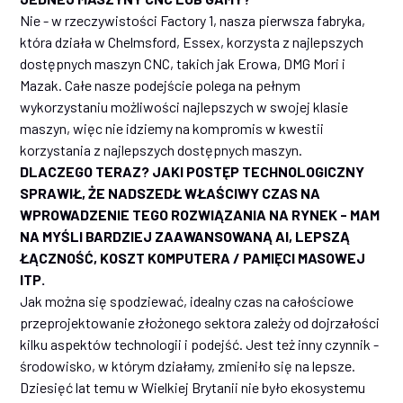
Nie - w rzeczywistości Factory 1, nasza pierwsza fabryka,
która działa w Chelmsford, Essex, korzysta z najlepszych
dostępnych maszyn CNC, takich jak Erowa, DMG Mori i
Mazak. Całe nasze podejście polega na pełnym
wykorzystaniu możliwości najlepszych w swojej klasie
maszyn, więc nie idziemy na kompromis w kwestii
korzystania z najlepszych dostępnych maszyn.
DLACZEGO TERAZ? JAKI POSTĘP TECHNOLOGICZNY
SPRAWIŁ, ŻE NADSZEDŁ WŁAŚCIWY CZAS NA
WPROWADZENIE TEGO ROZWIĄZANIA NA RYNEK - MAM
NA MYŚLI BARDZIEJ ZAAWANSOWANĄ AI, LEPSZĄ
ŁĄCZNOŚĆ, KOSZT KOMPUTERA / PAMIĘCI MASOWEJ
ITP.
Jak można się spodziewać, idealny czas na całościowe
przeprojektowanie złożonego sektora zależy od dojrzałości
kilku aspektów technologii i podejść. Jest też inny czynnik -
środowisko, w którym działamy, zmieniło się na lepsze.
Dziesięć lat temu w Wielkiej Brytanii nie było ekosystemu