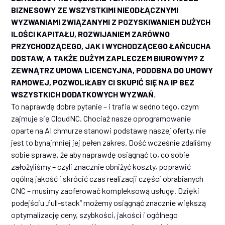
BIZNESOWY ZE WSZYSTKIMI NIEODŁĄCZNYMI
WYZWANIAMI ZWIĄZANYMI Z POZYSKIWANIEM DUŻYCH
ILOŚCI KAPITAŁU, ROZWIJANIEM ZARÓWNO
PRZYCHODZĄCEGO, JAK I WYCHODZĄCEGO ŁAŃCUCHA
DOSTAW, A TAKŻE DUŻYM ZAPLECZEM BIUROWYM? Z
ZEWNĄTRZ UMOWA LICENCYJNA, PODOBNA DO UMOWY
RAMOWEJ, POZWOLIŁABY CI SKUPIĆ SIĘ NA IP BEZ
WSZYSTKICH DODATKOWYCH WYZWAŃ.
To naprawdę dobre pytanie – i trafia w sedno tego, czym
zajmuje się CloudNC. Chociaż nasze oprogramowanie
oparte na AI chmurze stanowi podstawę naszej oferty, nie
jest to bynajmniej jej pełen zakres. Dość wcześnie zdaliśmy
sobie sprawę, że aby naprawdę osiągnąć to, co sobie
założyliśmy – czyli znacznie obniżyć koszty, poprawić
ogólną jakość i skrócić czas realizacji części obrabianych
CNC – musimy zaoferować kompleksową usługę. Dzięki
podejściu „full-stack” możemy osiągnąć znacznie większą
optymalizację ceny, szybkości, jakości i ogólnego