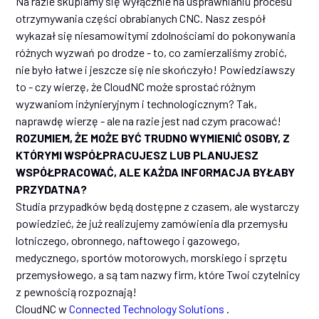
Na razie skupiamy się wyłącznie na usprawnianiu procesu
otrzymywania części obrabianych CNC. Nasz zespół
wykazał się niesamowitymi zdolnościami do pokonywania
różnych wyzwań po drodze - to, co zamierzaliśmy zrobić,
nie było łatwe i jeszcze się nie skończyło! Powiedziawszy
to - czy wierzę, że CloudNC może sprostać różnym
wyzwaniom inżynieryjnym i technologicznym? Tak,
naprawdę wierzę - ale na razie jest nad czym pracować!
ROZUMIEM, ŻE MOŻE BYĆ TRUDNO WYMIENIĆ OSOBY, Z
KTÓRYMI WSPÓŁPRACUJESZ LUB PLANUJESZ
WSPÓŁPRACOWAĆ, ALE KAŻDA INFORMACJA BYŁABY
PRZYDATNA?
Studia przypadków będą dostępne z czasem, ale wystarczy
powiedzieć, że już realizujemy zamówienia dla przemysłu
lotniczego, obronnego, naftowego i gazowego,
medycznego, sportów motorowych, morskiego i sprzętu
przemysłowego, a są tam nazwy firm, które Twoi czytelnicy
z pewnością rozpoznają!
CloudNC w
Connected Technology Solutions
.