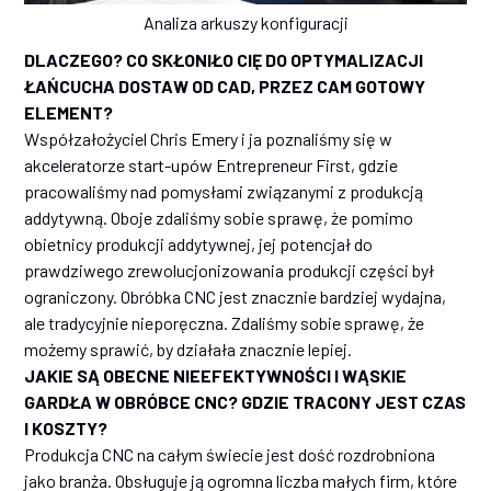
Analiza arkuszy konfiguracji
DLACZEGO? CO SKŁONIŁO CIĘ DO OPTYMALIZACJI
ŁAŃCUCHA DOSTAW OD CAD, PRZEZ CAM GOTOWY
ELEMENT?
Współzałożyciel Chris Emery i ja poznaliśmy się w
akceleratorze start-upów Entrepreneur First, gdzie
pracowaliśmy nad pomysłami związanymi z produkcją
addytywną. Oboje zdaliśmy sobie sprawę, że pomimo
obietnicy produkcji addytywnej, jej potencjał do
prawdziwego zrewolucjonizowania produkcji części był
ograniczony. Obróbka CNC jest znacznie bardziej wydajna,
ale tradycyjnie nieporęczna. Zdaliśmy sobie sprawę, że
możemy sprawić, by działała znacznie lepiej.
JAKIE SĄ OBECNE NIEEFEKTYWNOŚCI I WĄSKIE
GARDŁA W OBRÓBCE CNC? GDZIE TRACONY JEST CZAS
I KOSZTY?
Produkcja CNC na całym świecie jest dość rozdrobniona
jako branża. Obsługuje ją ogromna liczba małych firm, które