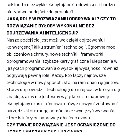
sektor. To niezwykle ekscytujące środowisko - i bardzo
nietypowe podejście do produkcji.
JAKĄ ROLĘ W ROZWIĄZANIU ODGRYWA AI ? CZY TO
ROZWIĄZANIE BYŁOBY WYKONALNE BEZ
DOJRZEWANIA AI INTELIGENCJI?
Nasze podejście jest możliwe dzięki dojrzewaniu i
konwergencji kilku strumieni technologii. Ogromna moc
obliczeniowa chmury, nowe techniki i frameworki
oprogramowania, szybsze karty graficzne i ulepszenia w
językach programowania o wysokiej wydajności również
odgrywają pewną rolę. Każdy, kto łączy najnowsze
technologie w nowy sposób, stoi na ramionach gigantów,
którzy doprowadzili technologię do miejsca, w którym się
znajduje, a my nie jesteśmy wyjątkiem. To naprawdę
ekscytujący czas dla innowatorów, z nowymi zestawami
narzędzi, które mogą pomóc przezwyciężyć wyzwania,
które istniały od naprawdę długiego czasu.
CZY TWOJE ROZWIĄZANIE JEST OGRANICZONE DO
JEDNEJ MASZYNY CNC LUB GAMY?