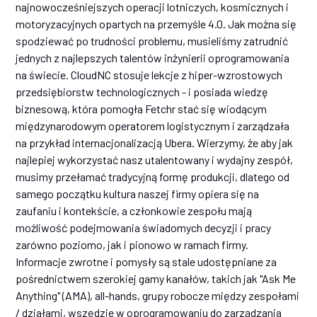
najnowocześniejszych operacji lotniczych, kosmicznych i
motoryzacyjnych opartych na przemyśle 4.0. Jak można się
spodziewać po trudności problemu, musieliśmy zatrudnić
jednych z najlepszych talentów inżynierii oprogramowania
na świecie. CloudNC stosuje lekcje z hiper-wzrostowych
przedsiębiorstw technologicznych - i posiada wiedzę
biznesową, która pomogła Fetchr stać się wiodącym
międzynarodowym operatorem logistycznym i zarządzała
na przykład internacjonalizacją Ubera. Wierzymy, że aby jak
najlepiej wykorzystać nasz utalentowany i wydajny zespół,
musimy przełamać tradycyjną formę produkcji, dlatego od
samego początku kultura naszej firmy opiera się na
zaufaniu i kontekście, a członkowie zespołu mają
możliwość podejmowania świadomych decyzji i pracy
zarówno poziomo, jak i pionowo w ramach firmy.
Informacje zwrotne i pomysły są stale udostępniane za
pośrednictwem szerokiej gamy kanałów, takich jak "Ask Me
Anything" (AMA), all-hands, grupy robocze między zespołami
/ działami, wszędzie w oprogramowaniu do zarządzania