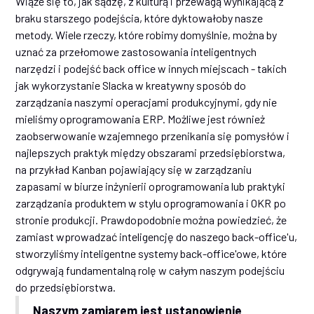
Wiąże się to, jak sądzę, z kulturą i przewagą wynikającą z
braku starszego podejścia, które dyktowałoby nasze
metody. Wiele rzeczy, które robimy domyślnie, można by
uznać za przełomowe zastosowania inteligentnych
narzędzi i podejść back office w innych miejscach - takich
jak wykorzystanie Slacka w kreatywny sposób do
zarządzania naszymi operacjami produkcyjnymi, gdy nie
mieliśmy oprogramowania ERP. Możliwe jest również
zaobserwowanie wzajemnego przenikania się pomysłów i
najlepszych praktyk między obszarami przedsiębiorstwa,
na przykład Kanban pojawiający się w zarządzaniu
zapasami w biurze inżynierii oprogramowania lub praktyki
zarządzania produktem w stylu oprogramowania i OKR po
stronie produkcji. Prawdopodobnie można powiedzieć, że
zamiast wprowadzać inteligencję do naszego back-office'u,
stworzyliśmy inteligentne systemy back-office'owe, które
odgrywają fundamentalną rolę w całym naszym podejściu
do przedsiębiorstwa.
Naszym zamiarem jest ustanowienie