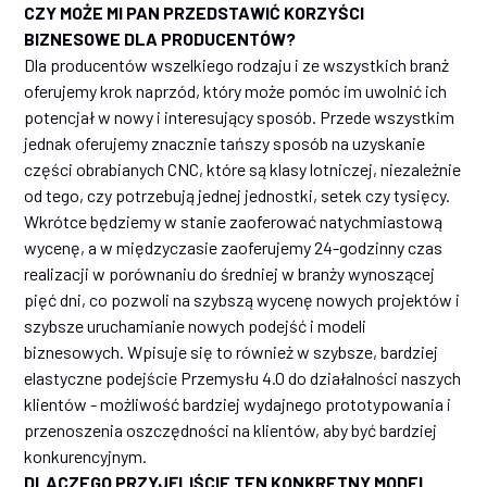
CZY MOŻE MI PAN PRZEDSTAWIĆ KORZYŚCI
BIZNESOWE DLA PRODUCENTÓW?
Dla producentów wszelkiego rodzaju i ze wszystkich branż
oferujemy krok naprzód, który może pomóc im uwolnić ich
potencjał w nowy i interesujący sposób. Przede wszystkim
jednak oferujemy znacznie tańszy sposób na uzyskanie
części obrabianych CNC, które są klasy lotniczej, niezależnie
od tego, czy potrzebują jednej jednostki, setek czy tysięcy.
Wkrótce będziemy w stanie zaoferować natychmiastową
wycenę, a w międzyczasie zaoferujemy 24-godzinny czas
realizacji w porównaniu do średniej w branży wynoszącej
pięć dni, co pozwoli na szybszą wycenę nowych projektów i
szybsze uruchamianie nowych podejść i modeli
biznesowych. Wpisuje się to również w szybsze, bardziej
elastyczne podejście Przemysłu 4.0 do działalności naszych
klientów - możliwość bardziej wydajnego prototypowania i
przenoszenia oszczędności na klientów, aby być bardziej
konkurencyjnym.
DLACZEGO PRZYJĘLIŚCIE TEN KONKRETNY MODEL