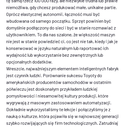
tę samą rzecz 100 000 razy, ale niezwykle trudna lub prawie
niemożliwa, gdy chcesz produkować małe, unikalne partie.
Oprócz elastycznej autonomii, łączność musi być
wbudowana od samego początku. Sprzęt powinien być
domyślnie podłączony do sieci i być w stanie rozmawiać z
użytkownikiem. To dla nas szalone, że większość maszyn
nie jest w stanie powiedzieć ci, co jest nie tak, kiedy i jak je
konserwować w języku naturalnym lub raportować ich
wydajność lub wykorzystanie bez zewnętrznych lub
opcjonalnych dodatków.
Wreszcie, najważniejszym elementem inteligentnych fabryk
jest czynnik ludzki. Porównanie sukcesu Toyoty do
amerykańskich producentów samochodów w ostatnim
półwieczu jest doskonałym przykładem ludzkiej
pomysłowości i niesamowitej kultury produkcji, które
wygrywają z masowym zastosowaniem automatyzacji.
Dokładnie wykorzystaliśmy te lekcje i połączyliśmy je z
nauką o kulturze, która pojawiła się w najnowszej generacji
szybko rozwijających się firm technologicznych. Zatrudniaj