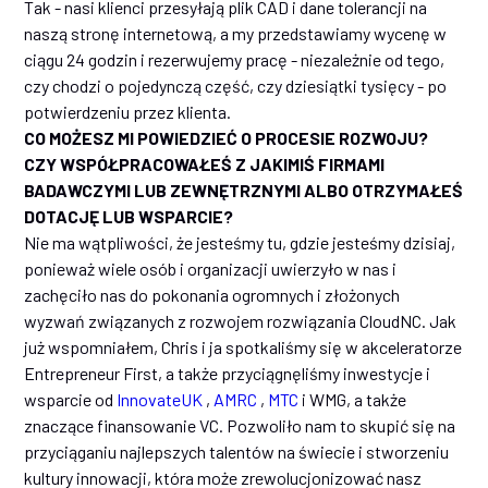
Tak - nasi klienci przesyłają plik CAD i dane tolerancji na
naszą stronę internetową, a my przedstawiamy wycenę w
ciągu 24 godzin i rezerwujemy pracę - niezależnie od tego,
czy chodzi o pojedynczą część, czy dziesiątki tysięcy - po
potwierdzeniu przez klienta.
CO MOŻESZ MI POWIEDZIEĆ O PROCESIE ROZWOJU?
CZY WSPÓŁPRACOWAŁEŚ Z JAKIMIŚ FIRMAMI
BADAWCZYMI LUB ZEWNĘTRZNYMI ALBO OTRZYMAŁEŚ
DOTACJĘ LUB WSPARCIE?
Nie ma wątpliwości, że jesteśmy tu, gdzie jesteśmy dzisiaj,
ponieważ wiele osób i organizacji uwierzyło w nas i
zachęciło nas do pokonania ogromnych i złożonych
wyzwań związanych z rozwojem rozwiązania CloudNC. Jak
już wspomniałem, Chris i ja spotkaliśmy się w akceleratorze
Entrepreneur First, a także przyciągnęliśmy inwestycje i
wsparcie od
InnovateUK
,
AMRC
,
MTC
i WMG, a także
znaczące finansowanie VC. Pozwoliło nam to skupić się na
przyciąganiu najlepszych talentów na świecie i stworzeniu
kultury innowacji, która może zrewolucjonizować nasz