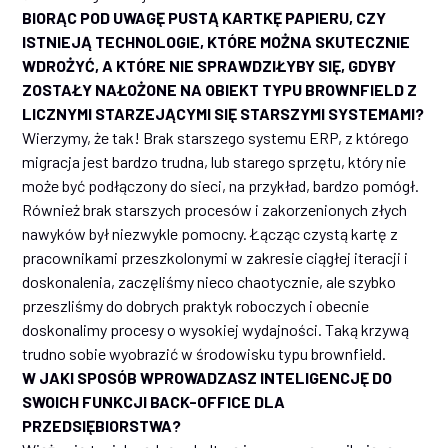
BIORĄC POD UWAGĘ PUSTĄ KARTKĘ PAPIERU, CZY
ISTNIEJĄ TECHNOLOGIE, KTÓRE MOŻNA SKUTECZNIE
WDROŻYĆ, A KTÓRE NIE SPRAWDZIŁYBY SIĘ, GDYBY
ZOSTAŁY NAŁOŻONE NA OBIEKT TYPU BROWNFIELD Z
LICZNYMI STARZEJĄCYMI SIĘ STARSZYMI SYSTEMAMI?
Wierzymy, że tak! Brak starszego systemu ERP, z którego
migracja jest bardzo trudna, lub starego sprzętu, który nie
może być podłączony do sieci, na przykład, bardzo pomógł.
Również brak starszych procesów i zakorzenionych złych
nawyków był niezwykle pomocny. Łącząc czystą kartę z
pracownikami przeszkolonymi w zakresie ciągłej iteracji i
doskonalenia, zaczęliśmy nieco chaotycznie, ale szybko
przeszliśmy do dobrych praktyk roboczych i obecnie
doskonalimy procesy o wysokiej wydajności. Taką krzywą
trudno sobie wyobrazić w środowisku typu brownfield.
W JAKI SPOSÓB WPROWADZASZ INTELIGENCJĘ DO
SWOICH FUNKCJI BACK-OFFICE DLA
PRZEDSIĘBIORSTWA?