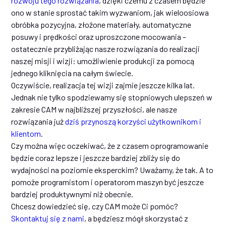
rozwoju tego rozwiązania
, dzięki czemu z czasem będzie
ono w stanie sprostać takim wyzwaniom, jak wieloosiowa
obróbka pozycyjna, złożone materiały, automatyczne
posuwy i prędkości oraz uproszczone mocowania –
ostatecznie przybliżając nasze rozwiązania do realizacji
naszej misji i wizji: umożliwienie produkcji za pomocą
jednego kliknięcia na całym świecie.
Oczywiście, realizacja tej wizji zajmie jeszcze kilka lat.
Jednak nie tylko spodziewamy się stopniowych ulepszeń w
zakresie CAM w najbliższej przyszłości, ale nasze
rozwiązania już
dziś przynoszą korzyści użytkownikom i
klientom
.
Czy można więc oczekiwać, że z czasem oprogramowanie
będzie coraz lepsze i jeszcze bardziej zbliży się do
wydajności na poziomie eksperckim? Uważamy, że tak. A to
pomoże programistom i operatorom maszyn być jeszcze
bardziej produktywnymi niż obecnie.
Chcesz dowiedzieć się, czy CAM może Ci pomóc?
Skontaktuj się z nami
, a będziesz mógł skorzystać z