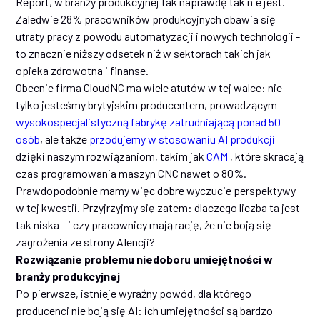
Report, w branży produkcyjnej tak naprawdę tak nie jest.
Zaledwie 28% pracowników produkcyjnych obawia się
utraty pracy z powodu automatyzacji i nowych technologii -
to znacznie niższy odsetek niż w sektorach takich jak
opieka zdrowotna i finanse.
Obecnie firma CloudNC ma wiele atutów w tej walce: nie
tylko jesteśmy brytyjskim producentem, prowadzącym
wysokospecjalistyczną fabrykę
zatrudniającą ponad 50
osób
, ale także
przodujemy w stosowaniu AI produkcji
dzięki naszym rozwiązaniom, takim jak
CAM
, które skracają
czas programowania maszyn CNC nawet o 80%.
Prawdopodobnie mamy więc dobre wyczucie perspektywy
w tej kwestii. Przyjrzyjmy się zatem: dlaczego liczba ta jest
tak niska - i czy pracownicy mają rację, że nie boją się
zagrożenia ze strony AIencji?
Rozwiązanie problemu niedoboru umiejętności w
branży produkcyjnej
Po pierwsze, istnieje wyraźny powód, dla którego
producenci nie boją się AI: ich umiejętności są bardzo