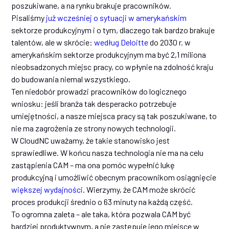
poszukiwane, a na rynku brakuje pracowników.
Pisaliśmy
już wcześniej o sytuacji w amerykańskim
sektorze produkcyjnym i o tym, dlaczego tak bardzo brakuje
talentów, ale w skrócie:
według Deloitte
do 2030 r. w
amerykańskim sektorze produkcyjnym ma być 2,1 miliona
nieobsadzonych miejsc pracy, co wpłynie na zdolność kraju
do budowania niemal wszystkiego.
Ten niedobór prowadzi pracowników do logicznego
wniosku: jeśli branża tak desperacko potrzebuje
umiejętności, a nasze miejsca pracy są tak poszukiwane, to
nie ma zagrożenia ze strony nowych technologii.
W CloudNC uważamy, że takie stanowisko jest
sprawiedliwe. W końcu nasza technologia nie ma na celu
zastąpienia CAM – ma ona pomóc wypełnić lukę
produkcyjną i umożliwić obecnym pracownikom osiągnięcie
większej wydajności
. Wierzymy, że CAM może skrócić
proces produkcji średnio o 63 minuty na każdą część.
To ogromna zaleta – ale taka, która pozwala CAM być
bardziej produktywnym, a nie zastępuje jego miejsce w