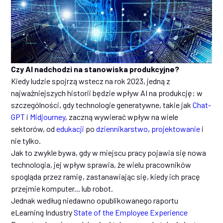
Czy AI nadchodzi na stanowiska produkcyjne?
Kiedy ludzie spojrzą wstecz na rok 2023, jedną z
najważniejszych historii będzie wpływ AI na produkcję: w
szczególności, gdy technologie generatywne, takie jak
Chat-
GPT
i
Midjourney
, zaczną wywierać wpływ na wiele
sektorów, od
edukacji
po
dziennikarstwo
,
projektowanie
i
nie tylko.
Jak to zwykle bywa, gdy w miejscu pracy pojawia się nowa
technologia, jej wpływ sprawia, że wielu pracowników
spogląda przez ramię, zastanawiając się, kiedy ich pracę
przejmie komputer... lub robot.
Jednak według niedawno opublikowanego raportu
eLearning Industry
State of the Employee Experience