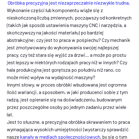
Obróbka precyzyjna jest niezaprzeczalnie niezwykle trudna
.
Wykonanie części lub komponentu wiąże się z
nieskończoną liczbą zmiennych, począwszy od konkretnych
(takich jak sposób ustawienia maszyny CNC i narzędzia, a
skończywszy na jakości materiału) po bardziej
abstrakcyjne: czy jest to praca w pośpiechu? Czy mechanik
jest zmotywowany do wykonywania swojej najlepszej
pracy, czy też stara się wyjść za drzwi... a może po prostu
jest lepszy w niektórych rodzajach pracy niż w innych? Czy
hala produkcyjna jest gorętsza po południu niż rano, co
może mieć wpływ na wydajność maszyny?
Innymi słowy, w proces obróbki wbudowana jest ogromna
ilość wariancji, a sposobem, w jaki producenci sobie z tym
radzą, jest opieranie się na doświadczeniu, budowanym
przez poszczególne osoby po jednym zadaniu przez wiele
lat.
Jest to słuszne, a precyzyjna obróbka skrawaniem to praca
wymagająca wysokich umiejętności (wystarczy sprawdzić
nasze
kanały w mediach społecznościowych
, by się o tym